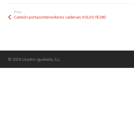
Prev:
Camión portacontenedores cadenas VOLVO FE280
© 2024 Usados Igualada, S.L.