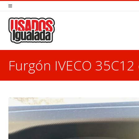
Furgón IVECO 35C12
You are here: