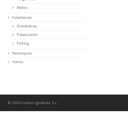
Motos
Estanterías
Domésticas
Paletización
Picking
Remolques
Varios
© 2024 Usados Igualada, S.L.