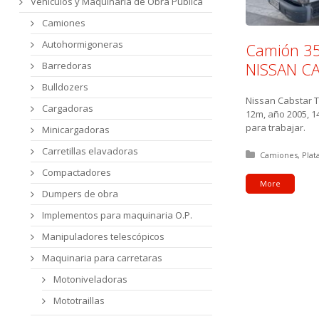
Vehículos y Maquinaria de Obra Pública
Camiones
Autohormigoneras
Camión 35
NISSAN C
Barredoras
Bulldozers
Nissan Cabstar T
Cargadoras
12m, año 2005, 141
para trabajar.
Minicargadoras
Carretillas elavadoras
Posted in:
Camiones
Plat
Compactadores
More
Dumpers de obra
Implementos para maquinaria O.P.
Manipuladores telescópicos
Maquinaria para carretaras
Motoniveladoras
Mototraillas