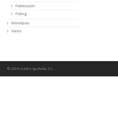
Paletización
Picking
Remolques
Varios
© 2024 Usados Igualada, S.L.