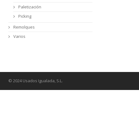
Paletización
Picking
Remolques
Varios
© 2024 Usados Igualada, S.L.