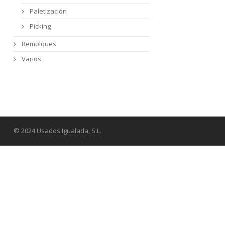
Paletización
Picking
Remolques
Varios
© 2024 Usados Igualada, S.L.