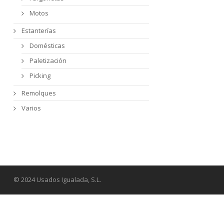
Motos
Estanterías
Domésticas
Paletización
Picking
Remolques
Varios
© 2024 Usados Igualada, S.L.