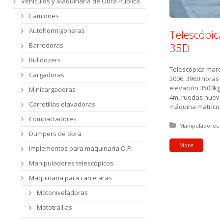
Vehículos y Maquinaria de Obra Pública
Camiones
Autohormigoneras
Telescópi
35D
Barredoras
Bulldozers
Telescópica marc
Cargadoras
2006, 3960 horas
elevación 3500kg
Minicargadoras
4m, ruedas nueva
Carretillas elavadoras
máquina matricula
Compactadores
Posted in:
Manipuladores 
Dumpers de obra
More
Implementos para maquinaria O.P.
Manipuladores telescópicos
Maquinaria para carretaras
Motoniveladoras
Mototraillas