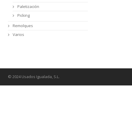
Paletización
Picking
Remolques
Varios
© 2024 Usados Igualada, S.L.