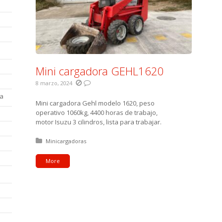
Mini cargadora GEHL1620
8 marzo, 2024
la
Mini cargadora Gehl modelo 1620, peso
operativo 1060kg, 4400 horas de trabajo,
motor Isuzu 3 cilindros, lista para trabajar.
Posted in:
Minicargadoras
More