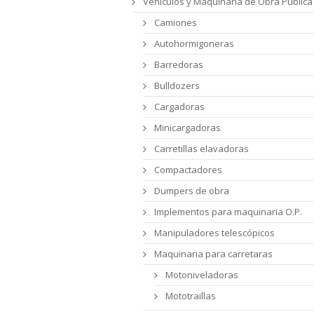
Vehículos y Maquinaria de Obra Pública
Camiones
Autohormigoneras
Barredoras
Bulldozers
Cargadoras
Minicargadoras
Carretillas elavadoras
Compactadores
Dumpers de obra
Implementos para maquinaria O.P.
Manipuladores telescópicos
Maquinaria para carretaras
Motoniveladoras
Mototraillas