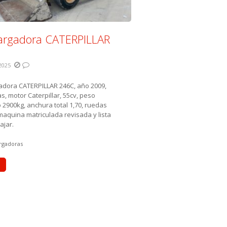
argadora CATERPILLAR
2025
gadora CATERPILLAR 246C, año 2009,
s, motor Caterpillar, 55cv, peso
 2900kg, anchura total 1,70, ruedas
aquina matriculada revisada y lista
ajar.
 in:
rgadoras