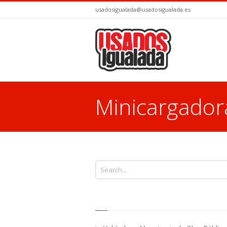
usadosigualada@usadosigualada.es
Minicargador
You are here: