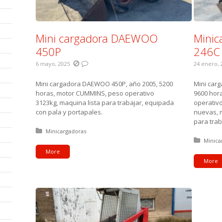
Mini cargadora DAEWOO
Minic
450P
246C
6 mayo, 2025
24 enero, 
Mini cargadora DAEWOO 450P, año 2005, 5200
Mini car
horas, motor CUMMINS, peso operativo
9600 hora
3123kg, maquina lista para trabajar, equipada
operativo
con pala y portapales.
nuevas, m
para trab
Posted in:
Minicargadoras
Posted
Minica
More
More