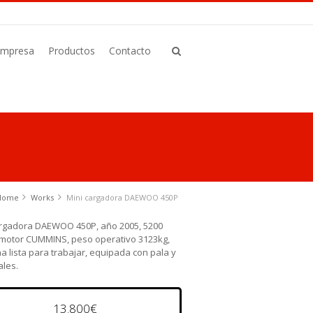
Empresa
Productos
Contacto
Home
Works
Mini cargadora DAEWOO 450P
argadora DAEWOO 450P, año 2005, 5200
 motor CUMMINS, peso operativo 3123kg,
 lista para trabajar, equipada con pala y
ales.
13.800€