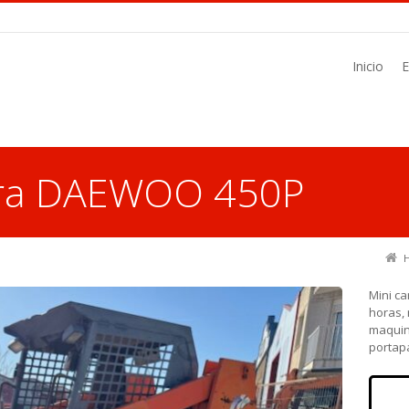
Inicio
ora DAEWOO 450P
Mini c
horas,
maquina
portap