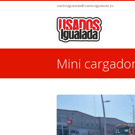
usadosigualada@usadosigualada.es
Mini cargad
You are here: