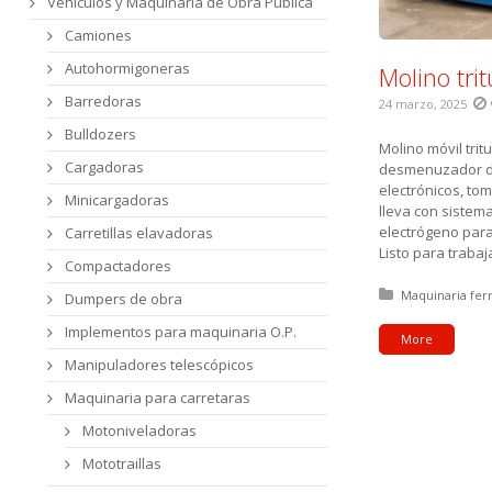
Vehículos y Maquinaria de Obra Pública
Camiones
Autohormigoneras
Molino tri
Barredoras
24 marzo, 2025
Bulldozers
Molino móvil trit
Cargadoras
desmenuzador de
electrónicos, tom
Minicargadoras
lleva con sistem
electrógeno para 
Carretillas elavadoras
Listo para trabaj
Compactadores
Posted in:
Maquinaria fer
Dumpers de obra
Implementos para maquinaria O.P.
More
Manipuladores telescópicos
Maquinaria para carretaras
Motoniveladoras
Mototraillas