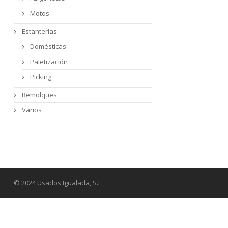
Motos
Estanterías
Domésticas
Paletización
Picking
Remolques
Varios
© 2024 Usados Igualada, S.L.