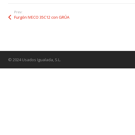
Prev:
Furgón IVECO 35C12 con GRÚA
© 2024 Usados Igualada, S.L.