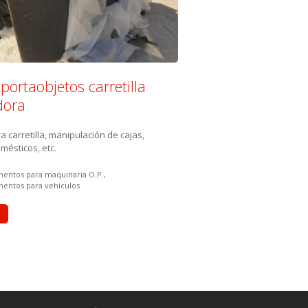
portaobjetos carretilla
dora
a carretilla, manipulación de cajas,
mésticos, etc.
 in:
entos para maquinaria O.P.
entos para vehiculos