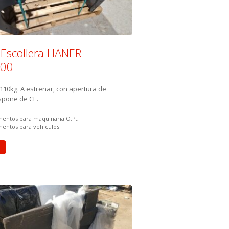
 Escollera HANER
00
110kg. A estrenar, con apertura de
spone de CE.
 in:
entos para maquinaria O.P.
entos para vehiculos