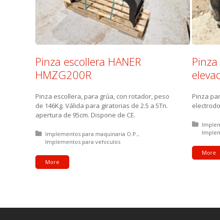
Pinza escollera HANER
Pinza 
HMZG200R
eleva
Pinza escollera, para grúa, con rotador, peso
Pinza par
de 146Kg. Válida para giratorias de 2.5 a 5Tn.
electrodo
apertura de 95cm. Dispone de CE.
Posted
Implem
Implem
Posted in:
Implementos para maquinaria O.P.
Implementos para vehiculos
More
More