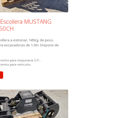
 Escollera MUSTANG
50CH
ollera a estrenar, 145Kg. de peso,
ara excavadoras de 1-5tn. Dispone de
 in:
entos para maquinaria O.P.
entos para vehiculos