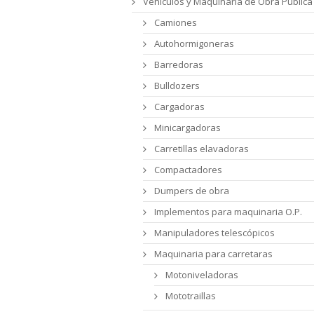
Vehículos y Maquinaria de Obra Pública
Camiones
Autohormigoneras
Barredoras
Bulldozers
Cargadoras
Minicargadoras
Carretillas elavadoras
Compactadores
Dumpers de obra
Implementos para maquinaria O.P.
Manipuladores telescópicos
Maquinaria para carretaras
Motoniveladoras
Mototraillas