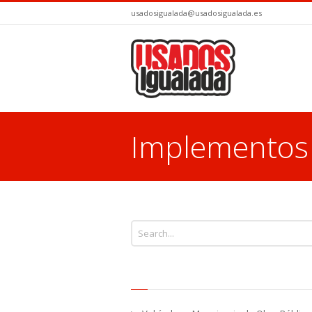
usadosigualada@usadosigualada.es
Implementos 
You are here: