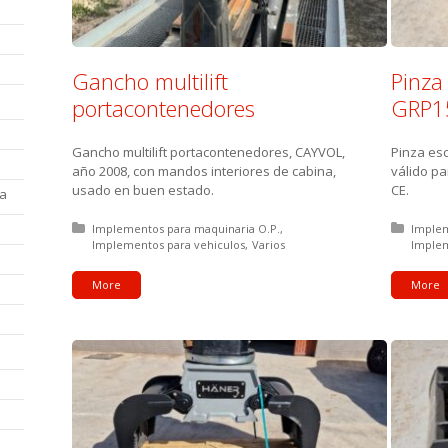
Gancho multilift
Pinza
portacontenedores
GRP1
Gancho multilift portacontenedores, CAYVOL,
Pinza esc
año 2008, con mandos interiores de cabina,
válido p
usado en buen estado.
CE.
la
Posted in:
Implementos para maquinaria O.P.
Posted
Implem
Implementos para vehiculos
Varios
Implem
More
More