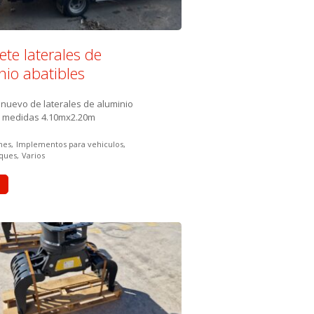
ete laterales de
nio abatibles
 nuevo de laterales de aluminio
s medidas 4.10mx2.20m
 in:
nes
Implementos para vehiculos
ques
Varios