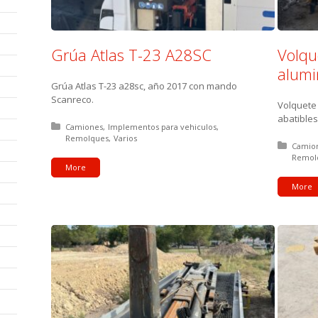
Grúa Atlas T-23 A28SC
Volqu
alumi
Grúa Atlas T-23 a28sc, año 2017 con mando
Scanreco.
Volquete
abatible
Posted in:
Camiones
Implementos para vehiculos
Remolques
Varios
Posted
Camio
Remol
More
More