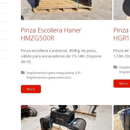
Pinza Escollera Haner
Pinza
HMZG500R
HGR1
Pinza escollera a estrenar, 450Kg. de peso,
Pinza de 
válido para excavadoras de 7.5-14tn. Dispone
1,10m. Di
de CE.
Posted
Implem
Implem
Posted in:
Implementos para maquinaria O.P.
Implementos para vehiculos
More
More