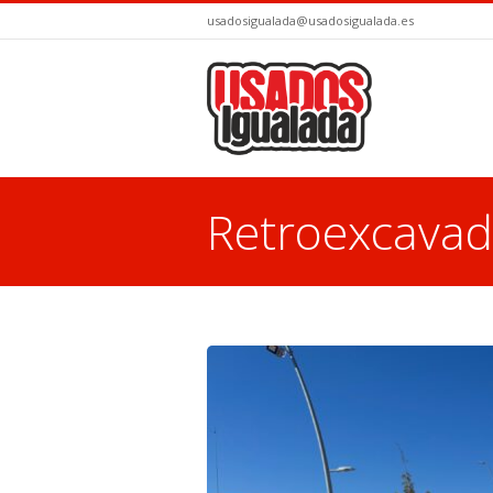
usadosigualada@usadosigualada.es
Retroexcava
You are here: