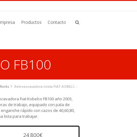
Empresa
Productos
Contacto
CO FB100
Works
Retroexcavadora mixta FIAT-KOBELCO FB100
xcavadora Fiat Kobelco FB100 año 2003,
oras de trabajo, equipado con pala de
 enganche rápido con cazos de 40,60,80,
 lista para trabajar.
24.800€