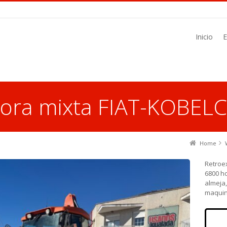
Inicio
dora mixta FIAT-KOBEL
Home
Retroe
6800 h
almeja,
maquina