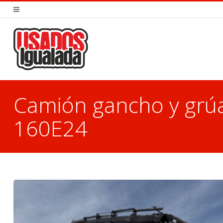
Camión gancho y gr
160E24
You are here: